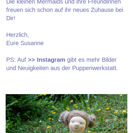
Die kleinen Mermaids und ihre Freundinnen
freuen sich schon auf ihr neues Zuhause bei
Dir!
Herzlich,
Eure Susanne
PS: Auf
>> Instagram
gibt es mehr Bilder
und Neuigkeiten aus der Puppenwerkstatt.